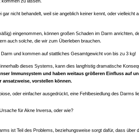
it kommen zu lassen.
ei gar nicht behandelt, weil sie angeblich keiner kennt, oder vielleich
gelmäßig) eingenommen, können großen Schaden im Darm anrichten, den
rn auch solche, die wir zum Überleben brauchen.
 Darm und kommen auf stattliches Gesamtgewicht von bis zu 3 kg!
nnerhalb dieses Systems, kann dies langfristig dramatische Konse
 unser Immunsystem und haben weitaus größeren Einfluss auf u
r ansatzweise, vorstellen können.
ose, oder einfacher ausgedrückt, eine Fehlbesiedlung des Darms lie
e Ursache für Akne Inversa, oder wie?
rms ist Teil des Problems, beziehungsweise sorgt dafür, dass über d