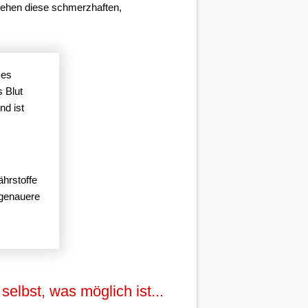
stehen diese schmerzhaften,
 es
s Blut
nd ist
hrstoffe
 genauere
selbst, was möglich ist...